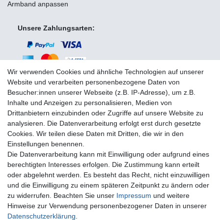
Armband anpassen
Unsere Zahlungsarten:
Wir verwenden Cookies und ähnliche Technologien auf unserer
Website und verarbeiten personenbezogene Daten von
Besucher:innen unserer Webseite (z.B. IP-Adresse), um z.B.
Wir versenden mit:
Inhalte und Anzeigen zu personalisieren, Medien von
Drittanbietern einzubinden oder Zugriffe auf unsere Website zu
analysieren. Die Datenverarbeitung erfolgt erst durch gesetzte
Cookies. Wir teilen diese Daten mit Dritten, die wir in den
Einstellungen benennen.
Die Datenverarbeitung kann mit Einwilligung oder aufgrund eines
Sie erreichen uns unter:
berechtigten Interesses erfolgen. Die Zustimmung kann erteilt
oder abgelehnt werden. Es besteht das Recht, nicht einzuwilligen
+49 (0)681 5846576
und die Einwilligung zu einem späteren Zeitpunkt zu ändern oder
Montag bis Freitag
zu widerrufen. Beachten Sie unser
Impressum
und weitere
10.30 - 14.00 Uhr
Hinweise zur Verwendung personenbezogener Daten in unserer
Daten­schutz­erklärung
.