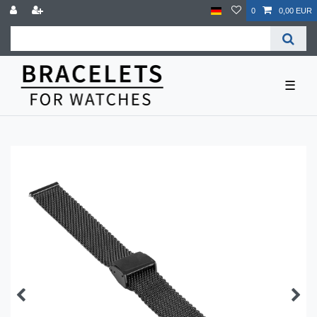
0
0,00 EUR
☰