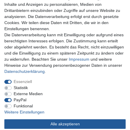
Inhalte und Anzeigen zu personalisieren, Medien von
Drittanbietern einzubinden oder Zugriffe auf unsere Website zu
analysieren. Die Datenverarbeitung erfolgt erst durch gesetzte
Cookies. Wir teilen diese Daten mit Dritten, die wir in den
Einstellungen benennen.
Die Datenverarbeitung kann mit Einwilligung oder aufgrund eines
Sie erreichen uns unter:
berechtigten Interesses erfolgen. Die Zustimmung kann erteilt
oder abgelehnt werden. Es besteht das Recht, nicht einzuwilligen
+49 (0)681 5846576
und die Einwilligung zu einem späteren Zeitpunkt zu ändern oder
Montag bis Freitag
zu widerrufen. Beachten Sie unser
Impressum
und weitere
10.30 - 14.00 Uhr
Hinweise zur Verwendung personenbezogener Daten in unserer
Daten­schutz­erklärung
.
Essenziell
Impressum
Daten­schutz­erklärung
AGB
Statistik
Externe Medien
PayPal
Widerrufs­recht
Kontakt
Vertrag widerrufen
Funktional
Weitere Einstellungen
Alle akzeptieren
© Copyright Gerd Hofer GmbH 2026 | Alle Rechte vorbehalten.