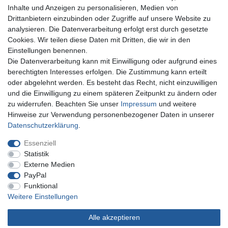
Inhalte und Anzeigen zu personalisieren, Medien von
Drittanbietern einzubinden oder Zugriffe auf unsere Website zu
analysieren. Die Datenverarbeitung erfolgt erst durch gesetzte
Cookies. Wir teilen diese Daten mit Dritten, die wir in den
Einstellungen benennen.
Die Datenverarbeitung kann mit Einwilligung oder aufgrund eines
Sie erreichen uns unter:
berechtigten Interesses erfolgen. Die Zustimmung kann erteilt
oder abgelehnt werden. Es besteht das Recht, nicht einzuwilligen
+49 (0)681 5846576
und die Einwilligung zu einem späteren Zeitpunkt zu ändern oder
Montag bis Freitag
zu widerrufen. Beachten Sie unser
Impressum
und weitere
10.30 - 14.00 Uhr
Hinweise zur Verwendung personenbezogener Daten in unserer
Daten­schutz­erklärung
.
Essenziell
Impressum
Daten­schutz­erklärung
AGB
Statistik
Externe Medien
PayPal
Widerrufs­recht
Kontakt
Vertrag widerrufen
Funktional
Weitere Einstellungen
Alle akzeptieren
© Copyright Gerd Hofer GmbH 2026 | Alle Rechte vorbehalten.