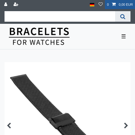
0
0,00 EUR
☰