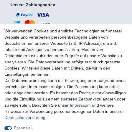
Unsere Zahlungsarten:
Wir verwenden Cookies und ähnliche Technologien auf unserer
Website und verarbeiten personenbezogene Daten von
Besucher:innen unserer Webseite (z.B. IP-Adresse), um z.B.
Wir versenden mit:
Inhalte und Anzeigen zu personalisieren, Medien von
Drittanbietern einzubinden oder Zugriffe auf unsere Website zu
analysieren. Die Datenverarbeitung erfolgt erst durch gesetzte
Cookies. Wir teilen diese Daten mit Dritten, die wir in den
Einstellungen benennen.
Die Datenverarbeitung kann mit Einwilligung oder aufgrund eines
Sie erreichen uns unter:
berechtigten Interesses erfolgen. Die Zustimmung kann erteilt
oder abgelehnt werden. Es besteht das Recht, nicht einzuwilligen
+49 (0)681 5846576
und die Einwilligung zu einem späteren Zeitpunkt zu ändern oder
Montag bis Freitag
zu widerrufen. Beachten Sie unser
Impressum
und weitere
10.30 - 14.00 Uhr
Hinweise zur Verwendung personenbezogener Daten in unserer
Daten­schutz­erklärung
.
Essenziell
Impressum
Daten­schutz­erklärung
AGB