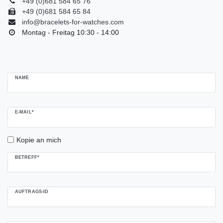
+49 (0)681 584 65 76
+49 (0)681 584 65 84
info@bracelets-for-watches.com
Montag - Freitag 10:30 - 14:00
Ceres::Template.mailFormHoneypotLabel
NAME
E-MAIL*
Kopie an mich
BETREFF*
AUFTRAGS-ID