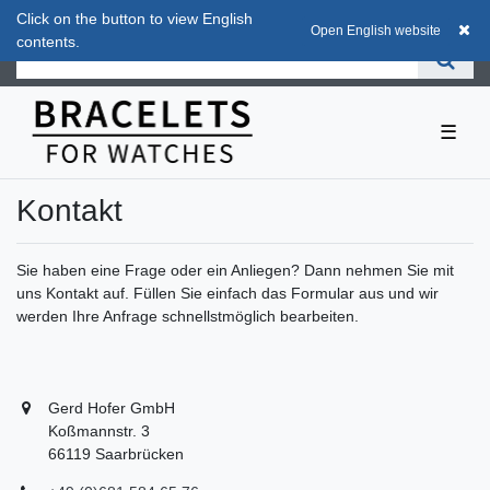
Click on the button to view English
Click on the button to view English
0
0,00 EUR
Open English website
Open English website
contents.
contents.
☰
Kontakt
Sie haben eine Frage oder ein Anliegen? Dann nehmen Sie mit
uns Kontakt auf. Füllen Sie einfach das Formular aus und wir
werden Ihre Anfrage schnellstmöglich bearbeiten.
Gerd Hofer GmbH
Koßmannstr. 3
66119 Saarbrücken