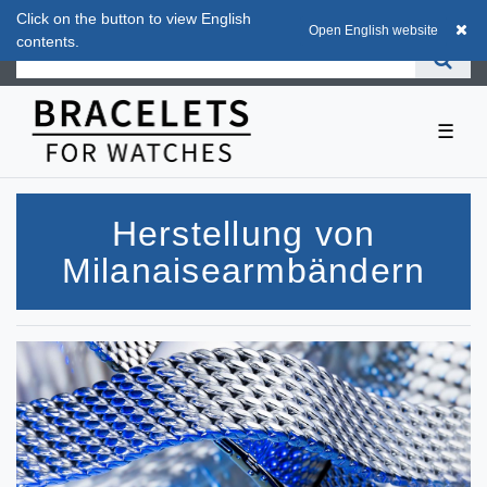
Click on the button to view English
Click on the button to view English
0
0,00 EUR
Open English website
Open English website
contents.
contents.
☰
Herstellung von
Milanaisearmbändern