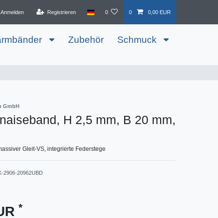
Anmelden
Registrieren
0
0
0,00 EUR
armbänder
Zubehör
Schmuck
ib GmbH
naiseband, H 2,5 mm, B 20 mm,
assiver Gleit-VS, integrierte Federstege
K-2906-20962UBD
*
EUR