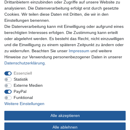
Drittanbietern einzubinden oder Zugriffe auf unsere Website zu
analysieren. Die Datenverarbeitung erfolgt erst durch gesetzte
Cookies. Wir teilen diese Daten mit Dritten, die wir in den
Einstellungen benennen.
Die Datenverarbeitung kann mit Einwilligung oder aufgrund eines
Sie erreichen uns unter:
berechtigten Interesses erfolgen. Die Zustimmung kann erteilt
oder abgelehnt werden. Es besteht das Recht, nicht einzuwilligen
+49 (0)681 5846576
und die Einwilligung zu einem späteren Zeitpunkt zu ändern oder
Montag bis Freitag
zu widerrufen. Beachten Sie unser
Impressum
und weitere
10.30 - 14.00 Uhr
Hinweise zur Verwendung personenbezogener Daten in unserer
Daten­schutz­erklärung
.
Essenziell
Impressum
Daten­schutz­erklärung
AGB
Statistik
Externe Medien
PayPal
Widerrufs­recht
Kontakt
Vertrag widerrufen
Funktional
Weitere Einstellungen
Alle akzeptieren
© Copyright Gerd Hofer GmbH 2026 | Alle Rechte vorbehalten.
Alle ablehnen